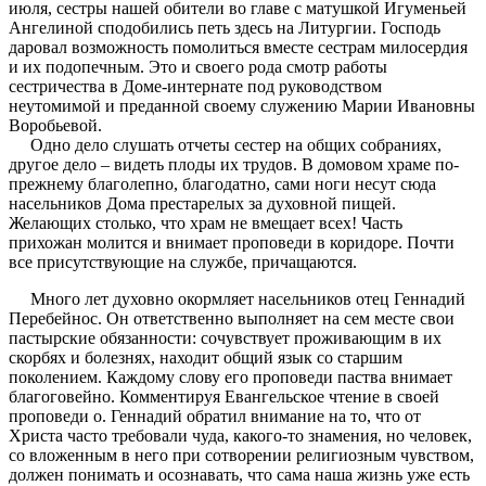
июля, сестры нашей обители во главе с матушкой Игуменьей
Ангелиной сподобились петь здесь на Литургии. Господь
даровал возможность помолиться вместе сестрам милосердия
и их подопечным. Это и своего рода смотр работы
сестричества в Доме-интернате под руководством
неутомимой и преданной своему служению Марии Ивановны
Воробьевой.
Одно дело слушать отчеты сестер на общих собраниях,
другое дело – видеть плоды их трудов. В домовом храме по-
прежнему благолепно, благодатно, сами ноги несут сюда
насельников Дома престарелых за духовной пищей.
Желающих столько, что храм не вмещает всех! Часть
прихожан молится и внимает проповеди в коридоре. Почти
все присутствующие на службе, причащаются.
Много лет духовно окормляет насельников отец Геннадий
Перебейнос. Он ответственно выполняет на сем месте свои
пастырские обязанности: сочувствует проживающим в их
скорбях и болезнях, находит общий язык со старшим
поколением. Каждому слову его проповеди паства внимает
благоговейно. Комментируя Евангельское чтение в своей
проповеди о. Геннадий обратил внимание на то, что от
Христа часто требовали чуда, какого-то знамения, но человек,
со вложенным в него при сотворении религиозным чувством,
должен понимать и осознавать, что сама наша жизнь уже есть