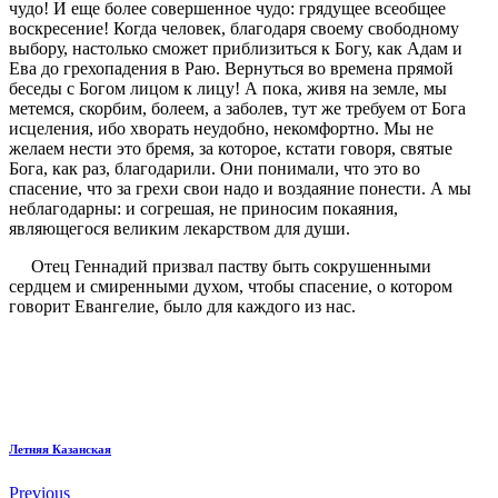
чудо! И еще более совершенное чудо: грядущее всеобщее
воскресение! Когда человек, благодаря своему свободному
выбору, настолько сможет приблизиться к Богу, как Адам и
Ева до грехопадения в Раю. Вернуться во времена прямой
беседы с Богом лицом к лицу! А пока, живя на земле, мы
метемся, скорбим, болеем, а заболев, тут же требуем от Бога
исцеления, ибо хворать неудобно, некомфортно. Мы не
желаем нести это бремя, за которое, кстати говоря, святые
Бога, как раз, благодарили. Они понимали, что это во
спасение, что за грехи свои надо и воздаяние понести. А мы
неблагодарны: и согрешая, не приносим покаяния,
являющегося великим лекарством для души.
Отец Геннадий призвал паству быть сокрушенными
сердцем и смиренными духом, чтобы спасение, о котором
говорит Евангелие, было для каждого из нас.
Летняя Казанская
Previous