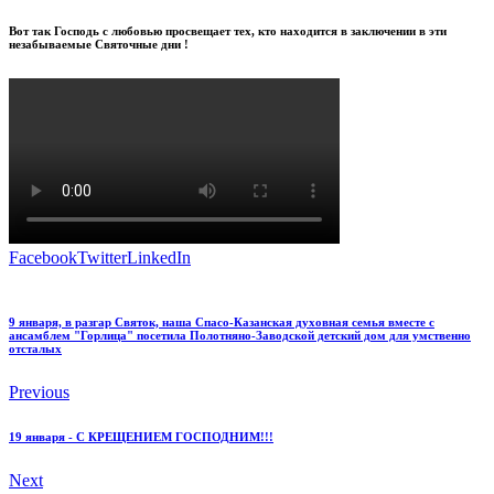
Вот так Господь с любовью просвещает тех, кто находится в заключении в эти
незабываемые Святочные дни !
Facebook
Twitter
LinkedIn
9 января, в разгар Святок, наша Спасо-Казанская духовная семья вместе с
ансамблем "Горлица" посетила Полотняно-Заводской детский дом для умственно
отсталых
Previous
19 января - С КРЕЩЕНИЕМ ГОСПОДНИМ!!!
Next