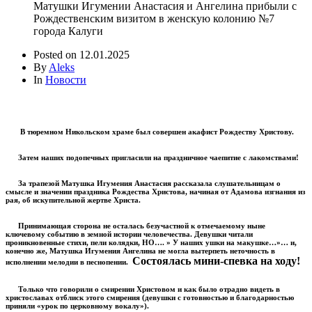
Матушки Игумении Анастасия и Ангелина прибыли с
Рождественским визитом в женскую колонию №7
города Калуги
Posted on
12.01.2025
By
Aleks
In
Новости
В тюремном Никольском храме был совершен акафист Рождеству Христову.
Затем наших подопечных пригласили на праздничное чаепитие с лакомствами!
За трапезой Матушка Игумения Анастасия рассказала слушательницам о
смысле и значении праздника Рождества Христова, начиная от Адамова изгнания из
рая, об искупительной жертве Христа.
Принимающая сторона не осталась безучастной к отмечаемому ныне
ключевому событию в земной истории человечества. Девушки читали
проникновенные стихи, пели колядки, НО…. » У наших ушки на макушке…»… и,
конечно же, Матушка Игумения Ангелина не могла вытерпеть неточность в
Состоялась мини-спевка на ходу!
исполнении мелодии в песнопении.
Только что говорили о смирении Христовом и как было отрадно видеть в
христославах отблиск этого смирения (девушки с готовностью и благодарностью
приняли «урок по церковному вокалу»).