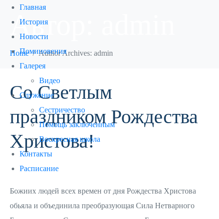
Главная
Автор:
admin
История
Новости
Поминовения
Home
Author Archives: admin
Галерея
Видео
Со Светлым
Служение
праздником Рождества
Сестричество
Помощь заключенным
Христова!
Воскресная школа
Контакты
Расписание
Божиих людей всех времен от дня Рождества Христова
обьяла и объединила преобразующая Сила Нетварного