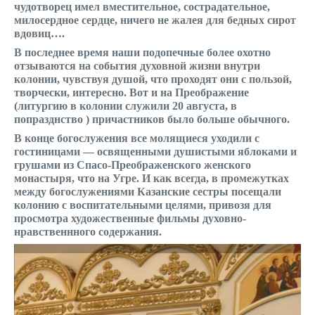
чудотворец имел вместительное, сострадательное,
милосердное сердце, ничего не жалея для бедных сирот
вдовиц….
В последнее время наши подопечные более охотно
отзываются на события духовной жизни внутри
колонии, чувствуя душой, что проходят они с пользой,
творчески, интересно. Вот и на Преображение
(литургию в колонии служили 20 августа, в
попразднство ) причастников было больше обычного.
В конце богослужения все молящиеся уходили с
гостиницами — освященными душистыми яблоками и
грушами из Спасо-Преображенского женского
монастыря, что на Угре. И как всегда, в промежутках
между богослужениями Казанские сестры посещали
колонию с воспитательными целями, привозя для
просмотра художественные фильмы духовно-
нравственнного содержания.