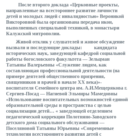
После второго доклада «Церковные проекты,
направленные на всестороннее развитие личности
детей и молодых людей с инвалидностью» Вероникой
Викторовной была организована передача икон,
выполненных специальной техникой, в монастыри
Калужской митрополии.
Живой отклик у слушателей и живое обсуждение
вызвали и последующие доклады:
кандидата
исторических наук, заведующей кафедрой социальной
работы богословского факультета — Зельцман
Татьяны Валерьевны «Служение людям, как
составляющая профессиональной деятельности (на
примере деятелей общественного призрения,
священников и врачей в начале ХХ века)»-
воспитателя Семейного центра им. А.И.Мещерякова г.
Сергиев-Посад — Нагиевой Эльмиры Мамедовны
«Использование воспитательных возможностей единой
образовательной среды и пространства с целью
социализации детей… «
заведующей отделением
педагогической коррекции Полотняно-Заводского
детского дома социального обслуживания —
Поселяновой Татьяны Юрьевны «Современные
технологии всестороннего развития детей с