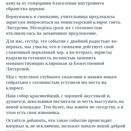
ахнула от созерцания благолепия внутреннего
убранства церкви.
Вернувшись в гимназию, учительница предложила
хористам попроситься на монастырский клирос спеть
Литургию. Молодёжь сразу же с готовностью
откликнулась на заманчивое предложение.
Для нас, сестёр, это событие с двойной радостью: во-
первых, мы узнали, что в гимназии действует свой
слаженный церковный хор, а во-вторых, хористы
выразили готовность полностью заменить
монашествующих клирошан за Божественной
Литургией.
Мы с чувством глубокого уважения к нашим юным
собратьям с готовностью уступили им место на
клиросе.
Наш собор красивейший, с хорошей акустикой и,
думается, школьники посчитали за честь выступить на
новой площадке. Тем более, мы живём по соседству, а в
этом есть своя изюминка.
Остаётся добавить, что такое событие происходит
впервые и, не исключено, положит начало новой доброй