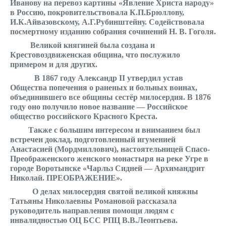
Иванову на перевоз картины «Явление Христа народу»
в Россию, покровительствовала К.П.Брюллову,
И.К.Айвазовскому, А.Г.Рубинштейну. Содействовала
посмертному изданию собрания сочинений Н. В. Гоголя.
Великой княгиней была создана и
Крестовоздвиженская община, что послужило
примером и для других.
В 1867 году Александр II утвердил устав
Общества попечения о раненых и больных воинах,
объединившего все общины сестëр милосердия.
В 1876
году оно получило новое название — Российское
общество российского Красного Креста.
Также с большим интересом и вниманием был
встречен доклад, подготовленный игуменией
Анастасией (Мордмиллович), настоятельницей Спасо-
Преображенского женского монастыря на реке Угре в
городе Воротынске «Чарльз Сидней — Архимандрит
Николай. ПРЕОБРАЖЕНИЕ».
О делах милосердия святой великой княжны
Татьяны Николаевны Романовой рассказала
руководитель направления помощи людям с
инвалидностью ОЦ БСС РПЦ В.В.Леонтьева.