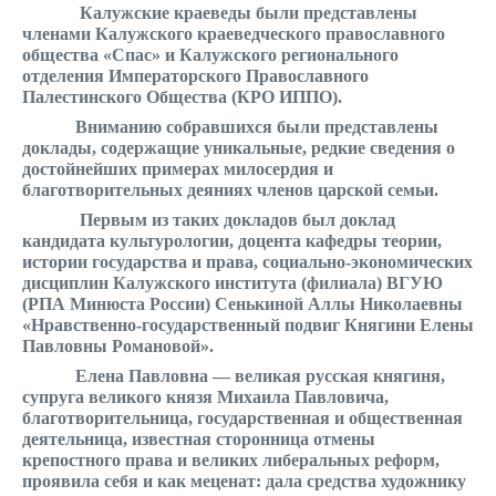
Калужские краеведы были представлены
членами Калужского краеведческого православного
общества «Спас» и Калужского регионального
отделения Императорского Православного
Палестинского Общества (КРО ИППО).
Вниманию собравшихся были представлены
доклады, содержащие уникальные, редкие сведения о
достойнейших примерах милосердия и
благотворительных деяниях членов царской семьи.
Первым из таких докладов был доклад
кандидата культурологии, доцента кафедры теории,
истории государства и права, социально-экономических
дисциплин Калужского института (филиала) ВГУЮ
(РПА Минюста России) Сенькиной Аллы Николаевны
«Нравственно-государственный подвиг Княгини Елены
Павловны Романовой».
Елена Павловна — великая русская княгиня,
супруга великого князя Михаила Павловича,
благотворительница, государственная и общественная
деятельница, известная сторонница отмены
крепостного права и великих либеральных реформ,
проявила себя и как меценат: дала средства художнику