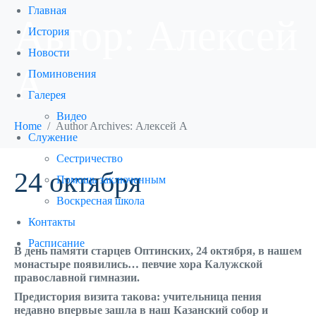
Главная
Автор:
Алексей
История
Новости
А
Поминовения
Галерея
Видео
Home
Author Archives: Алексей А
Служение
Сестричество
24 октября
Помощь заключенным
Воскресная школа
Контакты
Расписание
В день памяти старцев Оптинских, 24 октября, в нашем
монастыре появились… певчие хора Калужской
православной гимназии.
Предистория визита такова: учительница пения
недавно впервые зашла в наш Казанский собор и