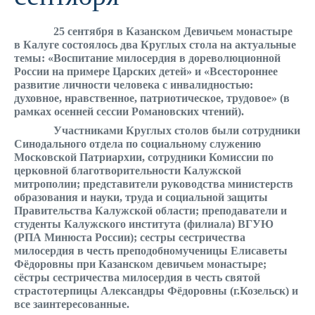
25 сентября в Казанском Девичьем монастыре
в Калуге состоялось два Круглых стола на актуальные
темы: «Воспитание милосердия в дореволюционной
России на примере Царских детей» и «Всестороннее
развитие личности человека с инвалидностью:
духовное, нравственное, патриотическое, трудовое» (в
рамках осенней сессии Романовских чтений).
Участниками Круглых столов были сотрудники
Синодального отдела по социальному служению
Московской Патриархии, сотрудники Комиссии по
церковной благотворительности Калужской
митрополии; представители руководства министерств
образования и науки, труда и социальной защиты
Правительства Калужской области; преподаватели и
студенты Калужского института (филиала) ВГУЮ
(РПА Минюста России); сестры сестричества
милосердия в честь преподобномученицы Елисаветы
Фёдоровны при Казанском девичьем монастыре;
сёстры сестричества милосердия в честь святой
страстотерпицы Александры Фёдоровны (г.Козельск) и
все заинтересованные.