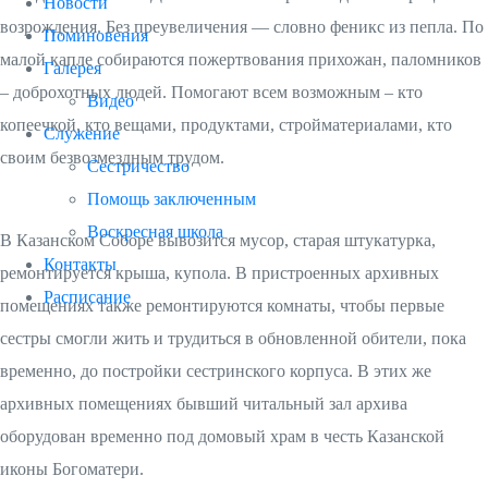
Новости
возрождения.
Б
ез преувеличения — словно феникс из пепла. По
Поминовения
малой капле собираются пожертвования прихожан, паломников
Галерея
– доброхотных людей. Помогают всем возможным – кто
Видео
копеечкой, кто вещами, продуктами, стройматериалами, кто
Служение
своим безвозмездным трудом.
Сестричество
Помощь заключенным
Воскресная школа
В
Казанском Соборе вывозится мусор, старая штукатурка,
Контакты
ремонтируется крыша, купола. В пристроенных архивных
Расписание
помещениях также ремонтируются комнаты, чтобы первые
сестры смогли жить и трудиться в обновленной обители, пока
временно, до постройки сестринского корпуса. В этих же
архивных помещениях бывший читальный зал архива
оборудован временно под домовый храм в честь Казанской
иконы Богоматери.