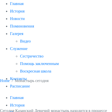
Главная
История
Новости
Поминовения
Галерея
Видео
Монастырь
Служение
Сестричество
сегодня
Помощь заключенным
Воскресная школа
Контакты
Home
Монастырь сегодня
Расписание
Главная
История
С
егодня Казанский Девичий монастырь находится в процессе