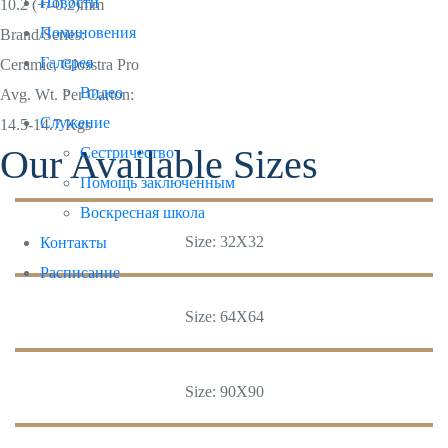
Новости
10.2 (+/-0.2)mm
Поминовения
Brand/Series:
Галерея
Ceramic, Glosstra Pro
Видео
Avg. Wt. Per Carton:
Служение
14.5-14.7 Kgs
Our Available Sizes
Сестричество
Помощь заключенным
Воскресная школа
Size: 32X32
Контакты
Расписание
Size: 64X64
Size: 90X90