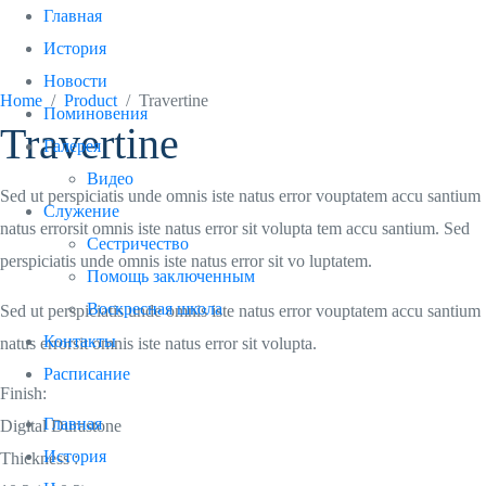
Travertine
Главная
История
Новости
Home
Product
Travertine
Поминовения
Travertine
Галерея
Видео
Sed ut perspiciatis unde omnis iste natus error vouptatem accu santium
Служение
natus errorsit omnis iste natus error sit volupta tem accu santium. Sed
Сестричество
perspiciatis unde omnis iste natus error sit vo luptatem.
Помощь заключенным
Воскресная школа
Sed ut perspiciatis unde omnis iste natus error vouptatem accu santium
Контакты
natus errorsit omnis iste natus error sit volupta.
Расписание
Finish:
Главная
Digital Durastone
История
Thickness :